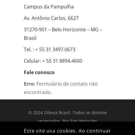
Campus da Pampulha
Av. Antônio Carlos, 6627
31270-901 – Belo Horizonte – MG –
Brasil
Tel. : + 55 31 3497.0673
Celular: + 55 31 8894.4600
Fale conosco
Erro:
Formulário de contato não
encontrado.
© 2024 Dilexia Brasil. Todos os direitos
reservados. Por
Sim Websites
Este site usa cookies. Ao continuar